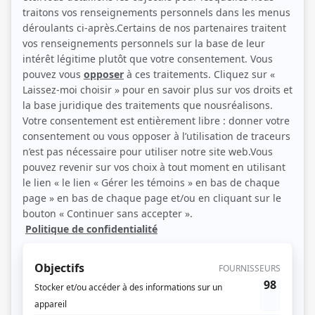
longtemps secrètement amoureux de la vedette féminine de la pièce. Au
milieu d'une scène, le jeune homme fait une grande déclaration d'amour à sa
partenaire.
(Source: La semaine à Radio-Canada)
Liens
Fiche de
Jean III
sur Showbizz.net
Genre
Téléthéâtre ou dramatique
Réalisation
Jean Boisvert
Textes
Sacha Guitry
Marie-Ève Liénard
Compagnie de production