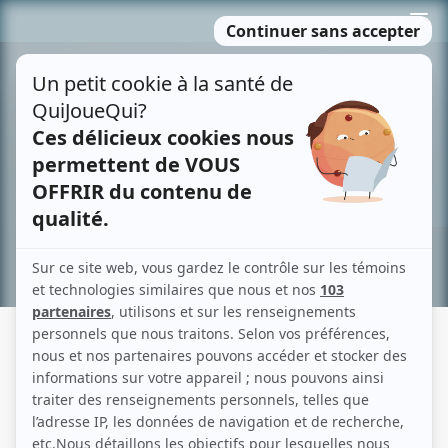
Passer
MENU
au
contenu
Recherche avancée »
JEAN III
Description sommaire de l'histoire
La vedette masculine d'une représentation théâtrale devient malade au
dernier instant. On la remplace par un jeune aspirant comédien, depuis