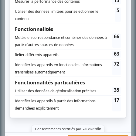
PLAN DU SITE
Accueil
Liste des oeuvres
Liste des comédiens
Recherche avancée
À propos
Nous contacter
Termes et conditions
Politique de confidentialité
Gestion du consentement