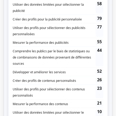
Société Radio-Canada
Diffuseur(s)
Radio-Canada
Dates de diffusion
Le 2 novembre 1952
Durée et heure de diffusion
1 épisode au total
Distribution
Jean Stuart
(
Rôle inconnu
)
Henri Norbert
(
Rôle inconnu
)
Rose Rey-Duzil
(
Rôle inconnu
)
Camille Ducharme
(
Rôle inconnu
)