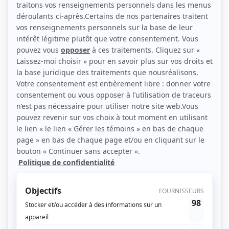
Liens
Fiche de
Il était une fois
sur Showbizz.net
Genre
Téléthéâtre ou dramatique
Réalisation
Noël Gauvin
Textes
Francis de Croisset
Compagnie de production
Société Radio-Canada
Diffuseur(s)
Radio-Canada