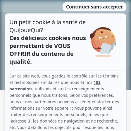
Passer
MENU
au
contenu
Recherche avancée »
IL ÉTAIT UNE FOIS
Description sommaire de l'histoire
Résumé non disponible. Adaptée par Robert Choquette.
(Source: La semaine à Radio-Canada)