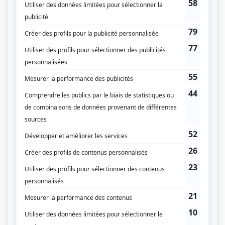
Dates de diffusion
Le 14 mars 1954
Durée et heure de diffusion
1 épisode au total
Distribution
Suzanne Avon
(
Rôle inconnu
)
François Rozet
(
Rôle inconnu
)
Gisèle Schmidt
(
Rôle inconnu
)
Roger Garceau
(
Rôle inconnu
)
Paul Hébert
(
Rôle inconnu
)
Pierre Valcour
(
Rôle inconnu
)