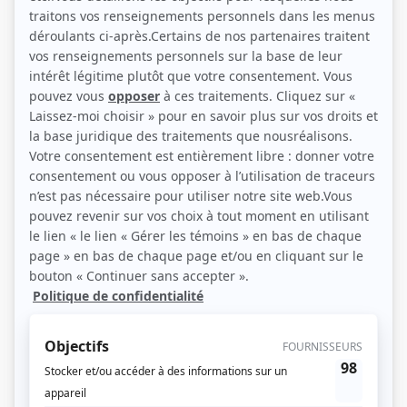
Martine Ouellet (Photo: Télé-Capitale)
Description sommaire de l'histoire
En compagnie de Gronigo, Chifonie, Turluson et du professeur Toutenson, les
enfants vont à la découverte du merveilleux monde des sons et acquièrent
plusieurs notions instrumentales.
(Qui Joue Qui)
Liens
Fiche de
Gronigo & cie
sur Showbizz.net