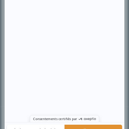
PLAN DU SITE
Accueil
Liste des oeuvres
Liste des comédiens
Recherche avancée
À propos
Nous contacter
Termes et conditions
Politique de confidentialité
Gestion du consentement