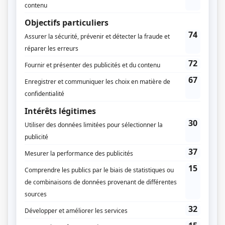
Durée et heure de diffusion
540 épisodes au total
Saison 1: Diffusée du lundi au vendredi à 07h15
(30 minutes)
Saison 2: Diffusée du lundi au vendredi à 15h30
(30 minutes)
Saison 3: Diffusée du lundi au vendredi à 15h30
(30 minutes)
Saison 4: Diffusée du lundi au vendredi à 16h00
(30 minutes)
Saison 5: Diffusée du lundi au vendredi à 16h00
(30 minutes)
Informations supplémentaires
La série a d'abord été diffusée à Télé-4 à Québec pour la première saison,
avant de passer sur tout le réseau TVA à partir de la deuxième saison.
Distribution
Réjean Vigneault
(
Voix de Gronigo
)
Mario Audet
(
Professeur Octave Toutenson
)
Martine Ouellet
(
Chiffonie
)
Gilles Maltais
(
Turluson
)