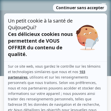
Passer
MENU
au
contenu
Recherche avancée »
GRONIGO & CIE