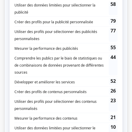
Genre
Fiction pour enfants
Réalisation
Clara Welsh
Textes
Mario Audet
Compagnie de production
Télé-Capitale
Diffuseur(s)
TVA
Dates de diffusion
Du 3 septembre 1979 au 25 mai 1984