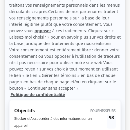
Guy Provost et Gilles Pelletier (Photo: Ici Radio-Canada)
Description sommaire de l'histoire
Réflexions riches de sentiments d’un vieux pêcheur, gardien de phare
prénommé Gapi, et de son vieil ami Sullivan, marin qui parcourt le monde
entier, prônant les riches­ses de la terre.
(Source: Ici Radio-Canada)
Liens