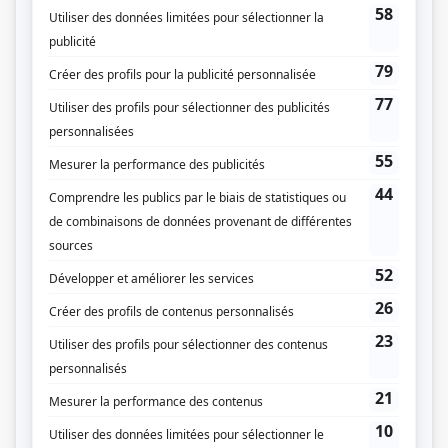
Fiche de
Gapi
sur Showbizz.net
Genre
Téléthéâtre ou dramatique
Réalisation
Paul Blouin
Textes
Antonine Maillet
Musique
Neil Chotem
Compagnie de production
Société Radio-Canada
Diffuseur(s)
Radio-Canada