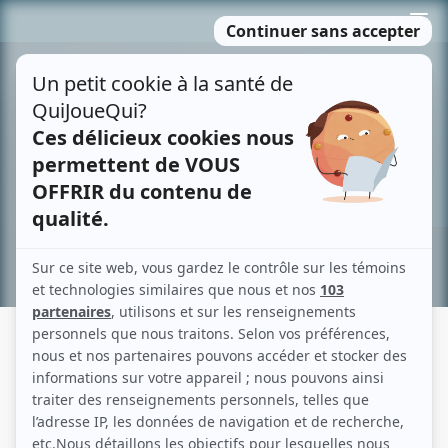
Passer
MENU
au
contenu
Recherche avancée »
GAPI