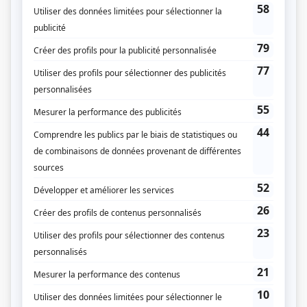
Radio-Canada
Dates de diffusion
Le 7 janvier 1968
Durée et heure de diffusion
1 épisode au total
Saison 1: Diffusée le dimanche à 21h00
(60 minutes)
Distribution
Angèle Coutu
(
Geneviève
)
Yves Corbeil
(
Normand
)
Paul Guèvremont
(
Le grand-père
)
Robert Charlebois
(
Guy
)
Yvette Brind'Amour
(
Le professeur
)
Gérard Poirier
(
Le journaliste
)