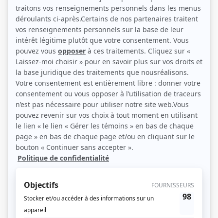
répondre, abandonne tout. Mais dans la forêt, il est aussi devenu un étranger.
(Source: Ici Radio-Canada)
Liens
Fiche de
Doux sauvage
sur Showbizz.net
Genre
Téléthéâtre ou dramatique
Réalisation
Paul Blouin
Textes
André Major
Compagnie de production
Société Radio-Canada
Diffuseur(s)