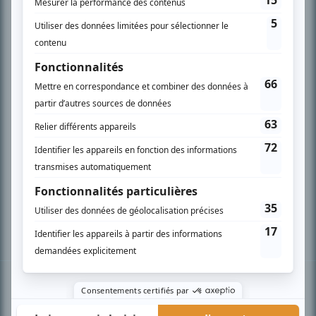
PLAN DU SITE
Accueil
Liste des oeuvres
Liste des comédiens
Recherche avancée
À propos
Nous contacter
Termes et conditions
Politique de confidentialité
Gestion du consentement