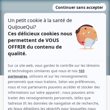
Passer
MENU
au
contenu
Recherche avancée »
DOUX SAUVAGE
Description sommaire de l'histoire
Le drame d'un jeune homme d'origine indienne qui n'arrive pas à s'intégrer au
monde des Blancs. Il étouffe en ville. Il ressent l'appel de la forêt, et pour y