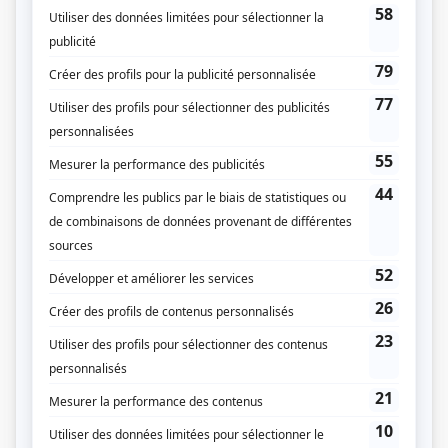
Fiche de
Des dieux et des hommes
sur Showbizz.net
Genre
Fiction pour enfants
Réalisation
Michel Greco
Textes
Marie-Andrée Warnant-Côté
Compagnie de production
Société Radio-Canada
Diffuseur(s)
Radio-Canada
Dates de diffusion
Du 23 janvier 1981 au 27 mars 1981