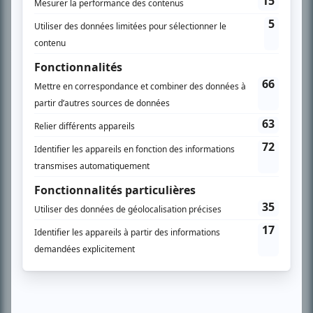
À PROPOS
Chroniqueur télé du journal Le Soleil depuis 2001, Richard Therrien carbure à
son petit écran. Celui qu’on surnomme parfois «l’encyclopédie de la
télévision» a d’abord oeuvré au magazine TV Hebdo de 1996 à 2001. Sa
spécialité: la télé québécoise. On peut l’entendre régulièrement commenter
l’actualité télévisuelle au 98,5.
En savoir plus »
SUR LE RÉSEAU BIZZ MÉDIA
PLAN DU SITE
Accueil
Liste des oeuvres
Liste des comédiens