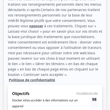
Sam-Éloi Girard (Source: Bell Média)
Description sommaire de l'histoire
Lors d'un été chaud à Montréal, deux amis d’enfance se retrouvent après un
voyage chargé d'ambiguïtés. Entre soirées festives au skatepark, révélations
choc et intimité déroutante, Oli et Malik cherchent l’équilibre et un sens à leur
vie.
Dégage
encapsule la fougue du début de la vingtaine, le désir brûlant des
premiers amours et la collision inévitable entre la communauté queer et le
monde du sport hétéronormé.
(Fourni par la production)
Liens
Fiche de
Dégage
sur Showbizz.net