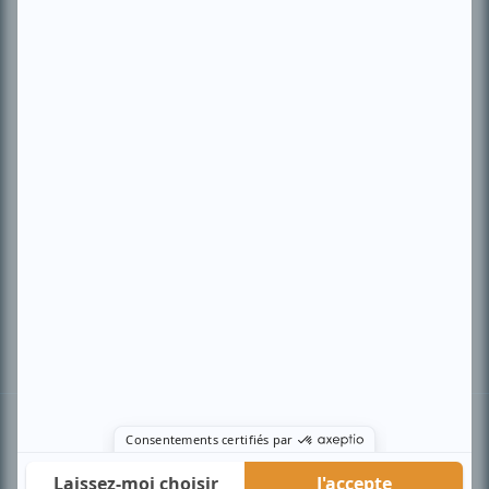
PLAN DU SITE
Accueil
Liste des oeuvres
Liste des comédiens
Recherche avancée
À propos
Nous contacter
Termes et conditions
Politique de confidentialité
Gestion du consentement