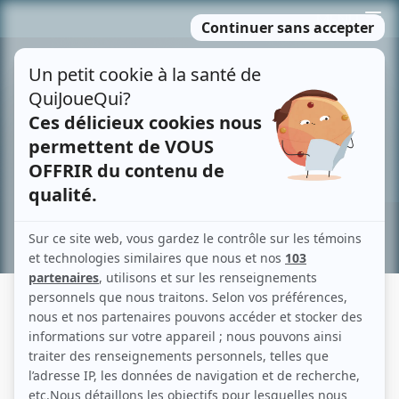
Passer
MENU
au
contenu
Recherche avancée »
DÉGAGE