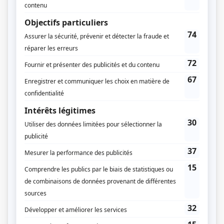
Distribution principale
Sam-Éloi Girard
(
Malik
)
Lennikim
(
Olivier
)
Distribution secondaire
Audrey Roger
(
)
Christen Marlot
(
)
Dylan Walsh
(
)
Justin Paquette
(
)
Sandrine Bisson
(
Manon
)
Zoé Duval
(
)
Maxime Arteau-Blackburn
(
)