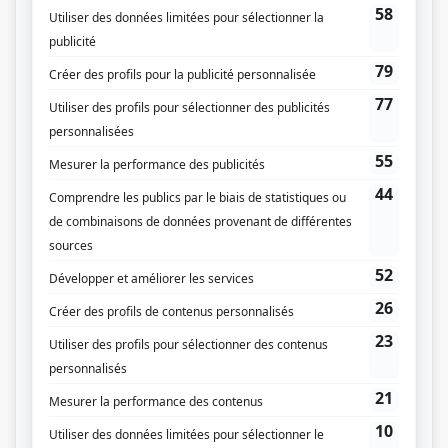
Genre
Websérie
Réalisation
Raphaël Massicotte
Textes
Raphaël Massicotte
Samuel Larochelle
Compagnie de production
Romeo & Fils
Diffuseur(s)
Crave
Durée et heure de diffusion
7 épisodes au total
Saison 1: Saison 1 annoncée