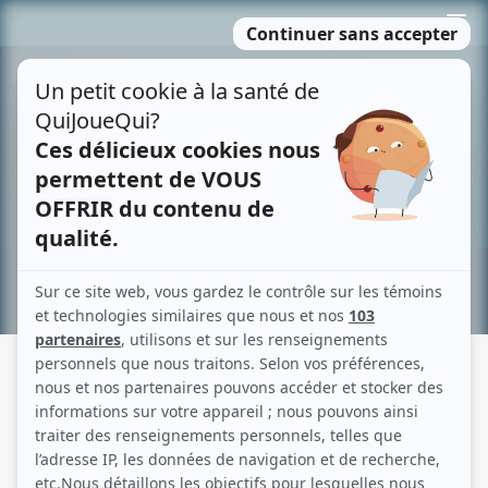
Passer
MENU
au
contenu
Recherche avancée »
DEBURAU
Description sommaire de l'histoire
Aucun résumé disponible.
(Qui Joue Qui)