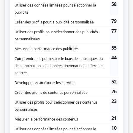
Dates de diffusion
Le 26 avril 1962
Durée et heure de diffusion
1 épisode au total
Saison 1: Diffusée le jeudi à 21h00
(98 minutes)
Distribution
André Foucher
(
Deburau
)
Yvette Brind'Amour
(
Marie Duplessis
)
Jean Besré
(
Charles Deburau
)
Gérard Poirier
(
Armand Duval
)
André Cailloux
(
Rôle inconnu
)
Pierre Giboyau
(
Rôle inconnu
)
Mimi d'Estée
(
Rôle inconnu
)