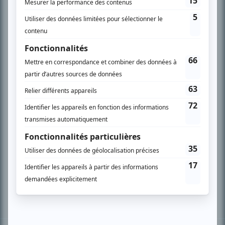
PLAN DU SITE
Accueil
Liste des oeuvres
Liste des comédiens
Recherche avancée
À propos
Nous contacter
Termes et conditions
Politique de confidentialité
Gestion du consentement