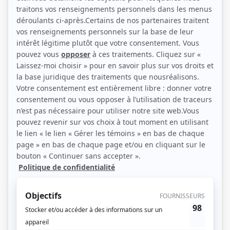
Liens
Fiche de
Deburau
sur Showbizz.net
Genre
Téléthéâtre ou dramatique
Réalisation
René Verne
Textes
Sacha Guitry
Compagnie de production
Société Radio-Canada
Diffuseur(s)
Radio-Canada