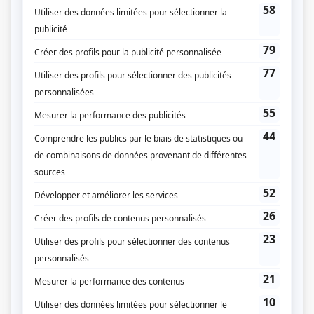
Fiche de
Coup de sang
sur Showbizz.net
Genre
Téléthéâtre ou dramatique
Réalisation
Louis-Georges Carrier
Textes
Jean Daigle
Musique
Léon Bernier
Compagnie de production
Société Radio-Canada
Diffuseur(s)
Radio-Canada