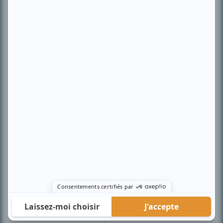
PLAN DU SITE
Accueil
Liste des oeuvres
Liste des comédiens
Recherche avancée
À propos
Nous contacter
Termes et conditions
Politique de confidentialité
Gestion du consentement
© BIZZ Média