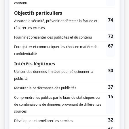
Dates de diffusion
Le 15 janvier 1978
Durée et heure de diffusion
1 épisode au total
Saison 1: Diffusée le dimanche à 21h00
(90 minutes)
Distribution
Marthe Thiéry
(
La mère
)
Monique Miller
(
Julie
)
Monique Mercure
(
Marie
)
Denyse Chartier
(
Irène
)
Michel Dumont
(
Henri
)