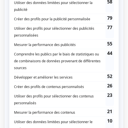
Télé-Québec
Dates de diffusion
Le 8 juillet 1979
Durée et heure de diffusion
1 épisode au total
Distribution
Reynald Bouchard
(
Rôle inconnu
)
Josée Cusson
(
Rôle inconnu
)
Denis Marleau
(
Rôle inconnu
)
Anne-Marie Rocher
(
Rôle inconnu
)
Louis Caron
(
Rôle inconnu
)
Miriame Lupien Bouchard
(
Rôle inconnu
)