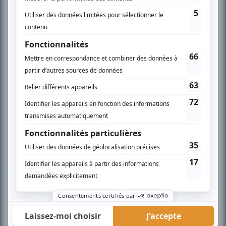
PLAN DU SITE
Accueil
Liste des oeuvres
Liste des comédiens
Recherche avancée
À propos
Nous contacter
Termes et conditions
Politique de confidentialité
Gestion du consentement