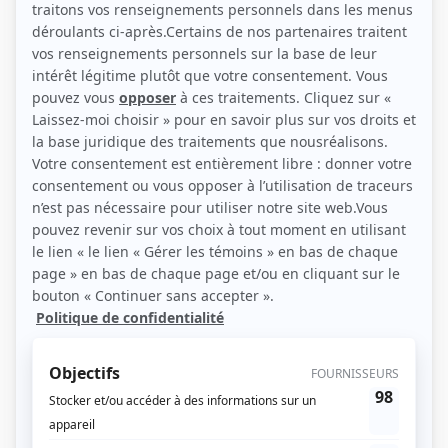
(Source: Répertoire des séries, feuilletons et téléromans québécois, Jean-Yves
Croteau, Pierre Véronneau, Les Publications du Québec)
Liens
Fiche de
Contre-jour: Regarde, papa
sur Showbizz.net
Genre
Téléthéâtre ou dramatique
Réalisation
Jacques Faure
Textes
Louis Caron
Musique
Serge Langlois
Diffuseur(s)