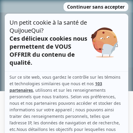
Passer
MENU
au
contenu
Recherche avancée »
CONTRE-JOUR: REGARDE, PAPA
Description sommaire de l'histoire
Au cours d'un vol vers Fort-Chimo, un jeune homme est amené à renoncer à
tous les fantasmes derrière lesquels il s'était abrité jusque-là.