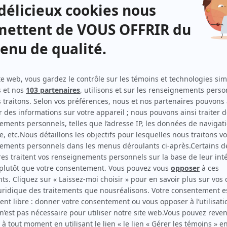
Guy Provost
(
Carlos
)
s de
Françoise Faucher
(
Marguerite
)
Rose Rey-Duzil
(
Léa
)
user
Claude Préfontaine
(
Béchade
)
lles
Jean-Marie Lemieux
(
Rodolphe
)
Roger Garceau
(
Vermeulen
)
Hélène Rollan
(
Mademoiselle
)