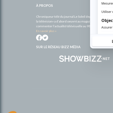
complémentaires
À PROPOS
Chroniqueur télé du journal Le Soleil depuis 2001, Richa
la télévision» a d’abord oeuvré au magazine TV Hebdo de 
commenter l’actualité télévisuelle au 98,5.
En savoir plus »
SUR LE RÉSEAU BIZZ MÉDIA