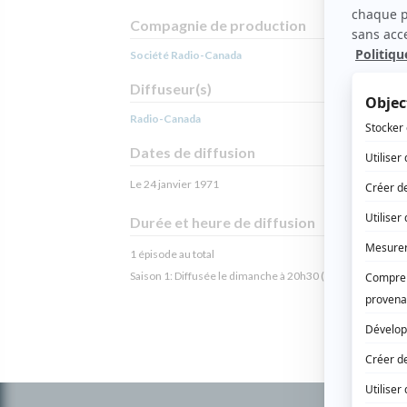
Compagnie de production
Société Radio-Canada
Diffuseur(s)
Radio-Canada
Dates de diffusion
Le 24 janvier 1971
Durée et heure de diffusion
1 épisode au total
Saison 1: Diffusée le dimanche à 20h30
(120 minutes)
Informations