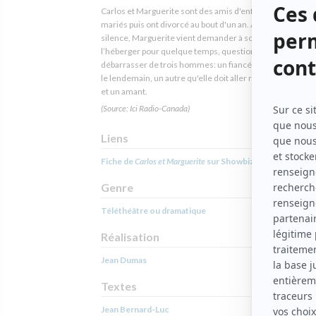
Carlos et Marguerite sont des amis d'enfance qui se sont
mariés puis ont divorcé au bout d'un an. Après des année
silence, Marguerite vient demander à son ex-mari de
l’héberger pour quelque temps, question de se
débarrasser de trois hommes: un fiancé qu’elle doit épo
le lendemain, un autre qu'elle doit aller rejoindre aux An­ti
et un amant.
(Source: Ici Radio-Canada)
Liens
Fiche de
Carlos et Marguerite
sur Showbizz.net
Genre
Téléthéâtre ou dramatique
Réalisation
Jean Dumas
Textes
Jean Bernard-Luc