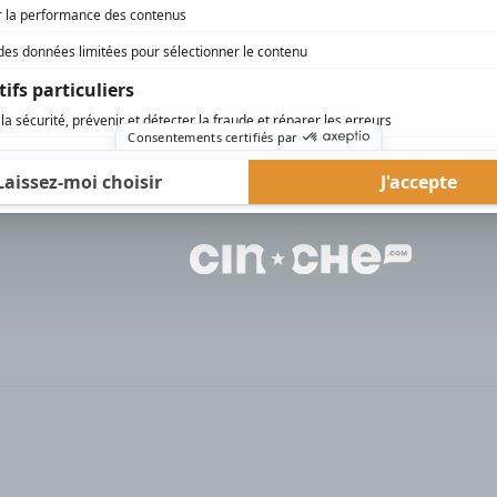
rd Therrien carbure à son petit écran. Celui qu’on surnomme parfois «l’encyclopédie 
1996 à 2001. Sa spécialité: la télé québécoise. On peut l’entendre régulièrement