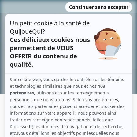
Passer
MENU
au
contenu
Recherche avancée »
DIFFUSEUR : CANADIAN BROADCASTING
CORPORATION
«
1
»