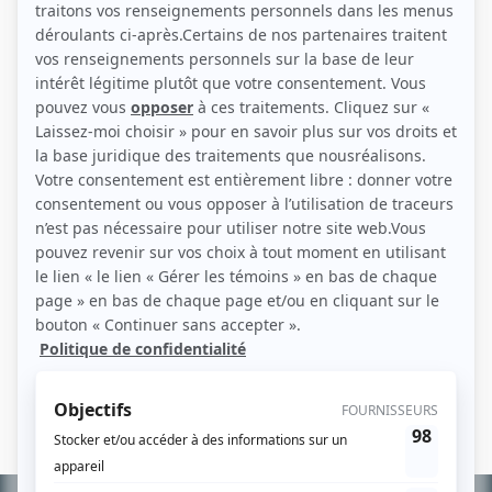
Page 1 de 1, 1 résultat(s)
Urban Angel
Victor Torres est un ancien délinquant qui a fait de la prison. Par sa force
de caractère, il est sorti de ce milieu et est devenu as reporter pour un
quotidien montréalais. Il se sert du pouvoir des médias pour combattre
la corruption, le crime, le racisme et la pauvreté, ce qui ne va pas sans p...
Consulter
«
1
»
Page 1 de 1, 1 résultat(s)