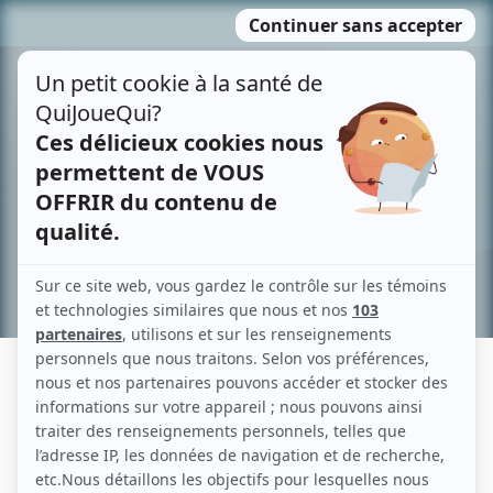
Passer
MENU
au
contenu
Recherche avancée »
VENDÔME TÉLÉVISION
Liens
Fiche de Vendôme Télévision sur Showbizz.net