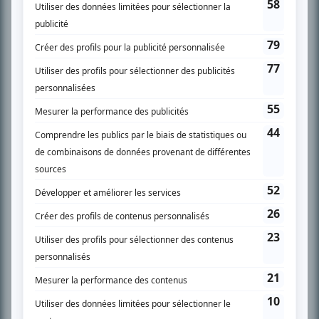
son petit écran. Celui qu’on surnomme parfois «l’encyclopédie de la
télévision» a d’abord oeuvré au magazine TV Hebdo de 1996 à 2001. Sa
spécialité: la télé québécoise. On peut l’entendre régulièrement commenter
l’actualité télévisuelle au 98,5.
En savoir plus »
SUR LE RÉSEAU BIZZ MÉDIA
PLAN DU SITE
Accueil
Liste des oeuvres
Liste des comédiens
Recherche avancée
À propos