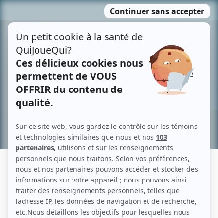
Passer
MENU
au
contenu
Recherche avancée »
PUBLIVISION
Liens
Fiche de Publivision sur Showbizz.net