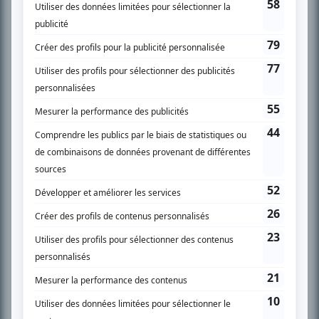
son petit écran. Celui qu’on surnomme parfois «l’encyclopédie de la
télévision» a d’abord oeuvré au magazine TV Hebdo de 1996 à 2001. Sa
spécialité: la télé québécoise. On peut l’entendre régulièrement commenter
l’actualité télévisuelle au 98,5.
En savoir plus »
SUR LE RÉSEAU BIZZ MÉDIA
PLAN DU SITE
Accueil
Liste des oeuvres
Liste des comédiens
Recherche avancée
À propos