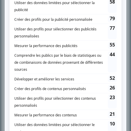
PLAN DU SITE
Accueil
Liste des oeuvres
Liste des comédiens
Recherche avancée
À propos
Nous contacter
Termes et conditions
Politique de confidentialité
Gestion du consentement