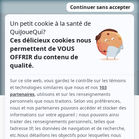
Passer
MENU
au
contenu
Recherche avancée »
PRODUCTIONS PETIT BONHOMME
Liens
Fiche de Productions Petit bonhomme sur Showbizz.net