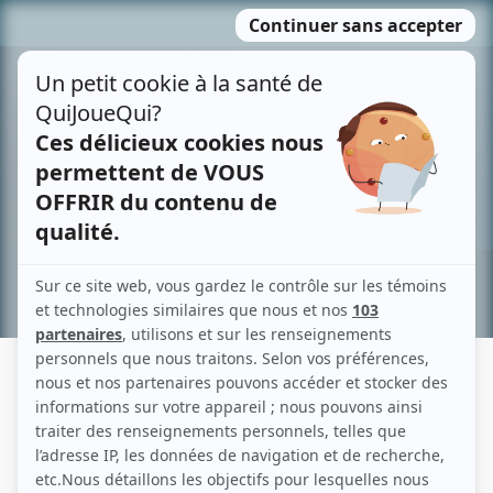
Passer
MENU
au
contenu
Recherche avancée »
PRODUCTIONS MÉLOMANIE
Liens
Fiche de Productions Mélomanie sur Showbizz.net