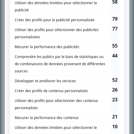
l’actualité télévisuelle au 98,5.
En savoir plus »
SUR LE RÉSEAU BIZZ MÉDIA
PLAN DU SITE
Accueil
Liste des oeuvres
Liste des comédiens
Recherche avancée
À propos
Nous contacter