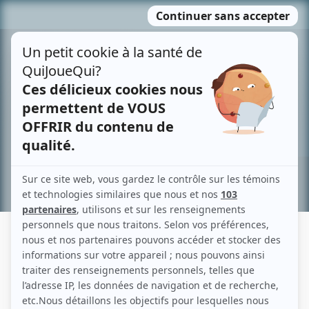
Passer
MENU
au
contenu
Recherche avancée »
PIXART
Liens
Fiche de Pixart sur Showbizz.net