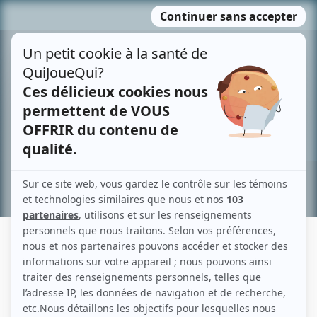
Passer
MENU
au
contenu
Recherche avancée »
ORBI-XXI
Liens
Fiche de Orbi-XXI sur Showbizz.net