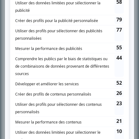
PLAN DU SITE
Accueil
Liste des oeuvres
Liste des comédiens
Recherche avancée
À propos
Nous contacter
Termes et conditions
Politique de confidentialité
Gestion du consentement