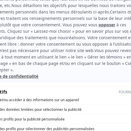
UN
rd Therrien carbure à son petit écran. Celui qu’on surnomme parfois «l’encyclopédie 
1996 à 2001. Sa spécialité: la télé québécoise. On peut l’entendre régulièrement