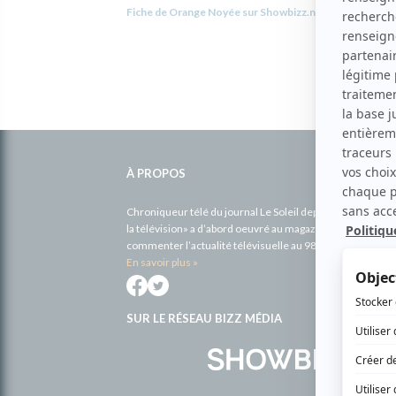
Fiche de Orange Noyée sur Showbizz.net
Informations
complémentaires
À PROPOS
Chroniqueur télé du journal Le Soleil depuis 2001, Richa
la télévision» a d’abord oeuvré au magazine TV Hebdo de 
commenter l’actualité télévisuelle au 98,5.
En savoir plus »
SUR LE RÉSEAU BIZZ MÉDIA