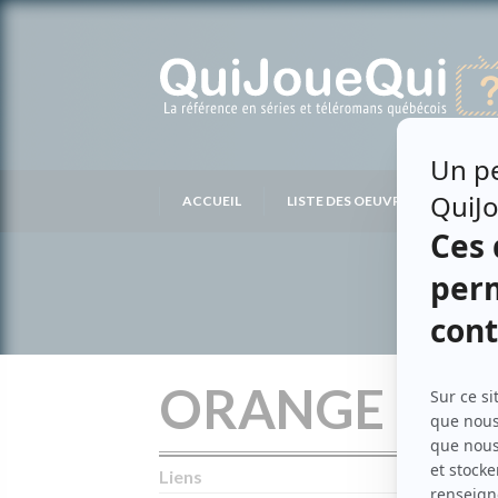
Passer
au
contenu
ACCUEIL
LISTE DES OEUVRES
LIS
ORANGE NO
Liens