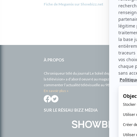
Fiche de Megamix sur Showbizz.net
Informations
complémentaires
À PROPOS
Chroniqueur télé du journal Le Soleil depuis 2001, Richa
la télévision» a d’abord oeuvré au magazine TV Hebdo de 
commenter l’actualité télévisuelle au 98,5.
En savoir plus »
SUR LE RÉSEAU BIZZ MÉDIA