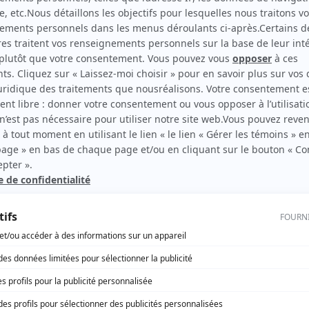
The Sticky
rd Therrien carbure à son petit écran. Celui qu’on surnomme parfois «l’encyclopédie 
1996 à 2001. Sa spécialité: la télé québécoise. On peut l’entendre régulièrement