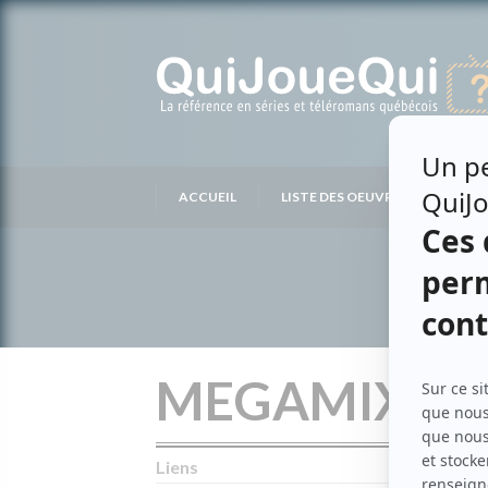
Passer
au
contenu
ACCUEIL
LISTE DES OEUVRES
LIS
MEGAMIX
Liens