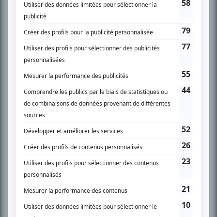
PLAN DU SITE
Accueil
Liste des oeuvres
Liste des comédiens
Recherche avancée
À propos
Nous contacter
Termes et conditions
Politique de confidentialité
Gestion du consentement