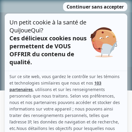
Passer
MENU
au
contenu
Recherche avancée »
L'ÉQUIPE SPECTRA
Liens
Fiche de L'Équipe Spectra sur Showbizz.net