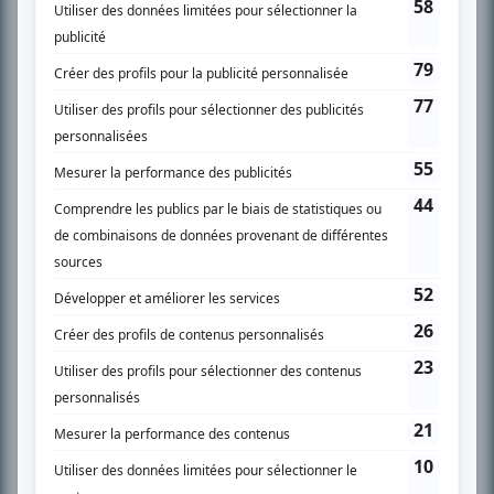
PLAN DU SITE
Accueil
Liste des oeuvres
Liste des comédiens
Recherche avancée
À propos
Nous contacter
Termes et conditions
Politique de confidentialité
Gestion du consentement