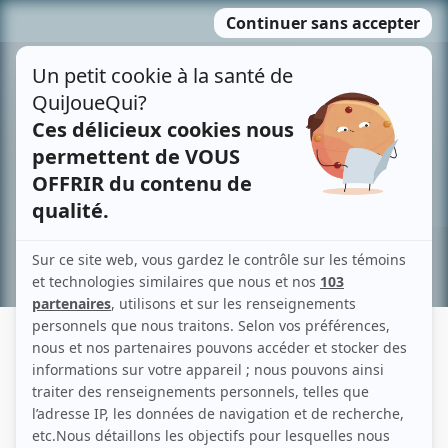
Passer
MENU
au
contenu
Recherche avancée »
CLIPIMAGES
Liens
Fiche de Clipimages sur Showbizz.net