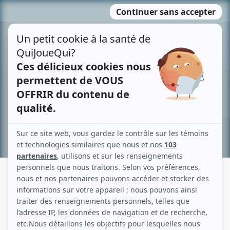
Passer
MENU
au
contenu
Recherche avancée »
CINÉMAGINAIRE TV
Liens
Fiche de Cinémaginaire TV sur Showbizz.net